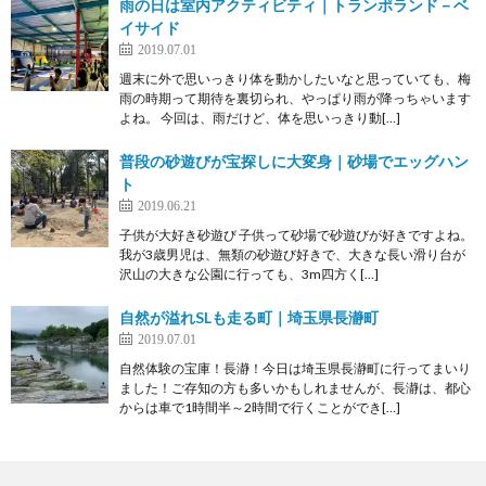
雨の日は室内アクティビティ｜トランポランド－ベ
イサイド
2019.07.01
週末に外で思いっきり体を動かしたいなと思っていても、梅
雨の時期って期待を裏切られ、やっぱり雨が降っちゃいます
よね。 今回は、雨だけど、体を思いっきり動[…]
普段の砂遊びが宝探しに大変身｜砂場でエッグハン
ト
2019.06.21
子供が大好き砂遊び 子供って砂場で砂遊びが好きですよね。
我が3歳男児は、無類の砂遊び好きで、大きな長い滑り台が
沢山の大きな公園に行っても、3m四方く[…]
自然が溢れSLも走る町｜埼玉県長瀞町
2019.07.01
自然体験の宝庫！長瀞！今日は埼玉県長瀞町に行ってまいり
ました！ご存知の方も多いかもしれませんが、長瀞は、都心
からは車で1時間半～2時間で行くことができ[…]