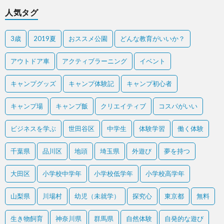
人気タグ
3歳
2019夏
おススメ公園
どんな教育がいいか？
アウトドア車
アクティブラーニング
イベント
キャンプグッズ
キャンプ体験記
キャンプ初心者
キャンプ場
キャンプ飯
クリエイティブ
コスパがいい
ビジネスを学ぶ
世田谷区
中学生
体験学習
働く体験
千葉県
品川区
地頭
埼玉県
外遊び
夢を持つ
大田区
小学校中学年
小学校低学年
小学校高学年
山梨県
川場村
幼児（未就学）
探究心
東京都
無料
生き物飼育
神奈川県
群馬県
自然体験
自発的な遊び