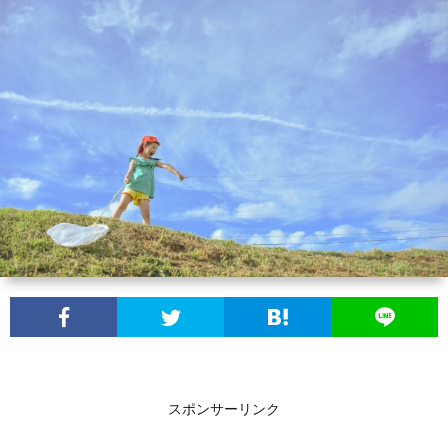
は？
場
学
び
場
い
スポンサーリンク
え