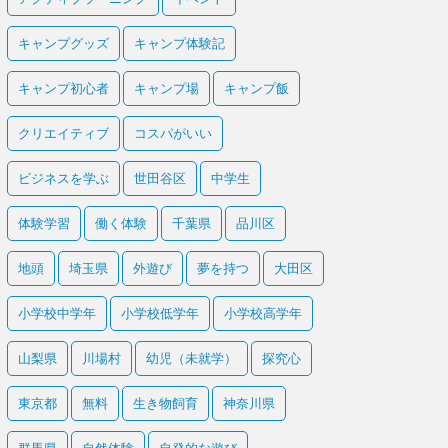
キャンプグッズ
キャンプ体験記
キャンプ初心者
キャンプ場
キャンプ飯
クリエイティブ
コスパがいい
ビジネスを学ぶ
世田谷区
中学生
体験学習
働く体験
千葉県
品川区
地頭
埼玉県
外遊び
夢を持つ
大田区
小学校中学年
小学校低学年
小学校高学年
山梨県
川場村
幼児（未就学）
探究心
東京都
無料
生き物飼育
神奈川県