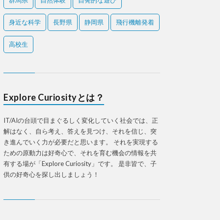
群馬県
自然体験
自発的な遊び
身近な科学
長野県
静岡県
飛行機離発着
高校生
Explore Curiosityとは？
IT/AIの台頭で目まぐるしく変化していく社会では、正
解はなく、自ら考え、答えを見つけ、それを信じ、突
き進んでいく力が必要だと思います。 それを実現する
ための原動力は好奇心で、それを育む機会の情報を共
有する場が「Explore Curiosity」です。 是非皆で、子
供の好奇心を探し出しましょう！