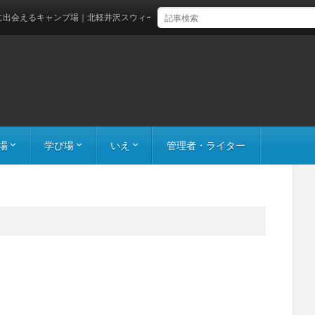
るキャンプ場｜北軽井沢スウィートグラス
場
学び場
いえ
管理者・ライター
ンプ
の遊び場
施設
通い/ロングターム
スポット/ショートターム
働く体験
お家の中の好奇心
お家の周りの好奇心