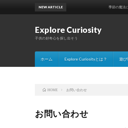
NEW ARTICLE
季節の魔法に出会え
Explore Curiosity
子供の好奇心を探し出そう
ホーム
Explore Curiosityとは？
遊び
公園
キャ
自然
遊び
お問い合わせ
HOME
お問い合わせ