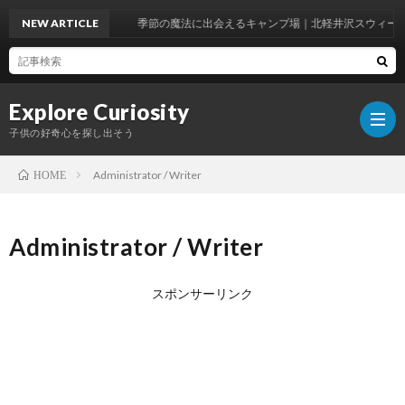
NEW ARTICLE
季節の魔法に出会えるキャンプ場｜北軽井沢スウィートグラ
Explore Curiosity
子供の好奇心を探し出そう
Administrator / Writer
HOME
ホ
Administrator / Writer
ー
Explo
スポンサーリンク
ム
Curio
遊
と
び