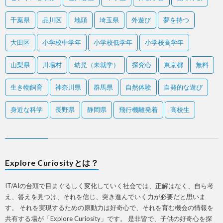
千葉県
品川区
地頭
埼玉県
外遊び
夢を持つ
大田区
小学校中学年
小学校低学年
小学校高学年
山梨県
川場村
幼児（未就学）
探究心
東京都
無料
生き物飼育
神奈川県
群馬県
自然体験
自発的な遊び
身近な科学
長野県
静岡県
飛行機離発着
高校生
Explore Curiosityとは？
IT/AIの台頭で目まぐるしく変化していく社会では、正解はなく、自ら考
え、答えを見つけ、それを信じ、突き進んでいく力が必要だと思いま
す。 それを実現するための原動力は好奇心で、それを育む機会の情報を
共有する場が「Explore Curiosity」です。 是非皆で、子供の好奇心を探