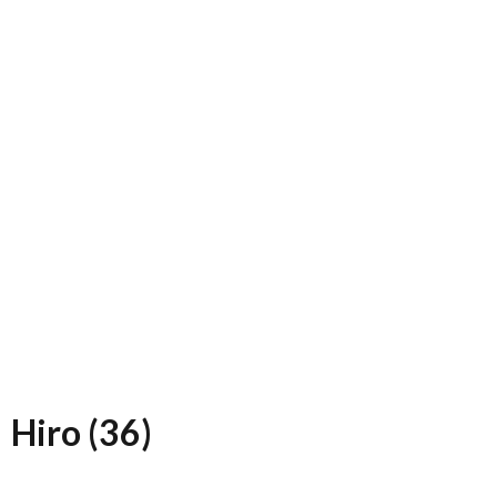
は？
場
学
び
場
Hiro (36)
い
え