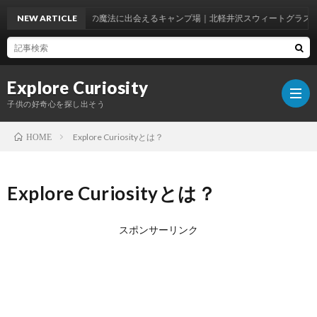
NEW ARTICLE
季節の魔法に出会えるキャンプ場｜北軽井沢スウィートグラス
Explore Curiosity
子供の好奇心を探し出そう
Explore Curiosityとは？
HOME
ホ
Explore Curiosityとは？
ー
Explo
スポンサーリンク
ム
Curio
遊
と
び