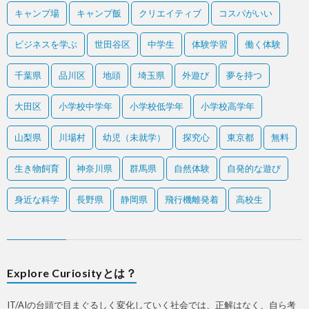
キャンプ場
キャンプ飯
クリエイティブ
コスパがいい
ビジネスを学ぶ
世田谷区
中学生
体験学習
働く体験
千葉県
品川区
地頭
埼玉県
外遊び
夢を持つ
大田区
小学校中学年
小学校低学年
小学校高学年
山梨県
川場村
幼児（未就学）
探究心
東京都
無料
生き物飼育
神奈川県
群馬県
自然体験
自発的な遊び
身近な科学
長野県
静岡県
飛行機離発着
高校生
Explore Curiosityとは？
IT/AIの台頭で目まぐるしく変化していく社会では、正解はなく、自ら考