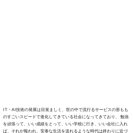
は？
場
学
び
場
IT・AI技術の発展は目覚ましく、世の中で流行るサービスの形もも
い
のすごいスピードで進化してきている社会になってきており、 勉強
を頑張って、いい成績をとって、いい学校に行き、いい会社に入れ
ば、それが報われ、安泰な生活を送れるような時代は終わりに近づ
え